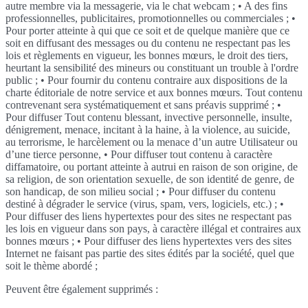
autre membre via la messagerie, via le chat webcam ; • A des fins
professionnelles, publicitaires, promotionnelles ou commerciales ; •
Pour porter atteinte à qui que ce soit et de quelque manière que ce
soit en diffusant des messages ou du contenu ne respectant pas les
lois et règlements en vigueur, les bonnes mœurs, le droit des tiers,
heurtant la sensibilité des mineurs ou constituant un trouble à l'ordre
public ; • Pour fournir du contenu contraire aux dispositions de la
charte éditoriale de notre service et aux bonnes mœurs. Tout contenu
contrevenant sera systématiquement et sans préavis supprimé ; •
Pour diffuser Tout contenu blessant, invective personnelle, insulte,
dénigrement, menace, incitant à la haine, à la violence, au suicide,
au terrorisme, le harcèlement ou la menace d’un autre Utilisateur ou
d’une tierce personne, • Pour diffuser tout contenu à caractère
diffamatoire, ou portant atteinte à autrui en raison de son origine, de
sa religion, de son orientation sexuelle, de son identité de genre, de
son handicap, de son milieu social ; • Pour diffuser du contenu
destiné à dégrader le service (virus, spam, vers, logiciels, etc.) ; •
Pour diffuser des liens hypertextes pour des sites ne respectant pas
les lois en vigueur dans son pays, à caractère illégal et contraires aux
bonnes mœurs ; • Pour diffuser des liens hypertextes vers des sites
Internet ne faisant pas partie des sites édités par la société, quel que
soit le thème abordé ;
Peuvent être également supprimés :