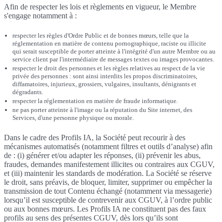
Afin de respecter les lois et règlements en vigueur, le Membre
s'engage notamment à :
respecter les règles d'Ordre Public et de bonnes mœurs, telle que la
réglementation en matière de contenu pornographique, raciste ou illicite
qui serait susceptible de porter atteinte à l'intégrité d'un autre Membre ou au
service client par l'intermédiaire de messages textes ou images provocantes.
respecter le droit des personnes et les règles relatives au respect de la vie
privée des personnes : sont ainsi interdits les propos discriminatoires,
diffamatoires, injurieux, grossiers, vulgaires, insultants, dénigrants et
dégradants.
respecter la réglementation en matière de fraude informatique.
ne pas porter atteinte à l'image ou la réputation du Site internet, des
Services, d'une personne physique ou morale.
Dans le cadre des Profils IA, la Société peut recourir à des
mécanismes automatisés (notamment filtres et outils d’analyse) afin
de : (i) générer et/ou adapter les réponses, (ii) prévenir les abus,
fraudes, demandes manifestement illicites ou contraires aux CGUV,
et (iii) maintenir les standards de modération. La Société se réserve
le droit, sans préavis, de bloquer, limiter, supprimer ou empêcher la
transmission de tout Contenu échangé (notamment via messagerie)
lorsqu’il est susceptible de contrevenir aux CGUV, à l’ordre public
ou aux bonnes mœurs. Les Profils IA ne constituent pas des faux
profils au sens des présentes CGUV, dès lors qu’ils sont